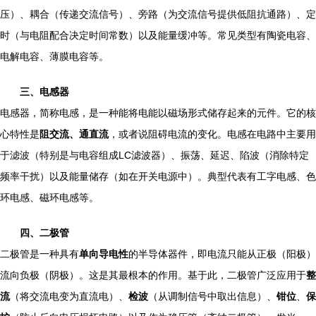
压）、耦合（传递交流信号）、旁路（为交流信号提供低阻抗通路）、定
时（与电阻配合决定时间常数）以及能量缓冲等。常见类型有陶瓷电容、
电解电容、薄膜电容等。
三、电感器
电感器，简称电感，是一种能将电能以磁场形式储存起来的元件。它的核
心特性是
阻交流、通直流
，或者说阻碍电流的变化。电感在电路中主要用
于滤波（特别是与电容组成LC滤波器）、振荡、延迟、陷波（消除特定
频率干扰）以及能量储存（如在开关电源中）。典型代表有工字电感、色
环电感、磁环电感等。
四、二极管
二极管是一种具有
单向导电性
的半导体器件，即电流只能从正极（阳极）
流向负极（阴极）。这是其最根本的作用。基于此，二极管广泛应用于
整
流
（将交流电变为直流电）、
检波
（从调制信号中取出信息）、
钳位
、
保