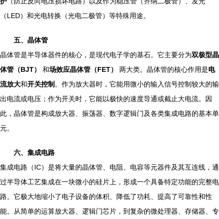
护
（防止反向电压损坏电路）以及作为稳压管（齐纳二极管）、发光
（LED）和光电转换（光电二极管）等特殊用途。
五、晶体管
晶体管是半导体器件的核心，是现代电子学的基石。它主要分为
双极型晶
体管（BJT）
和
场效应晶体管（FET）
两大类。晶体管的核心作用是
电
流放大
和
开关控制
。作为放大器时，它能用微小的输入信号控制较大的输
出电流或电压；作为开关时，它能以极快的速度导通或截止大电流。因
此，晶体管是构成放大器、振荡器、数字逻辑门及各类集成电路的基本单
元。
六、集成电路
集成电路（IC）是将大量的晶体管、电阻、电容等元器件及其互连线，通
过半导体工艺集成在一块微小的硅片上，形成一个具备特定功能的完整电
路。它极大地缩小了电子设备的体积、降低了功耗、提高了可靠性和性
能。从简单的运算放大器、逻辑门芯片，到复杂的微处理器、存储器、专