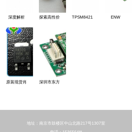
信息库
市场参考价
解析
深度解析
探索高性价
TPSM84212EAB
ENW
l4004f543
比贴片功率
电子元器件
89835A1KF
电子元器件
电感 玛冀
2019年数
电子元器件
的技术参数
0420/0630/1040
据手册参
产品参数与
与市场参考
全系列产品
数、货源与
货源信息分
解析
最新参考价
析（基于
格详解
2019年
Datasheet）
原装现货肖
深圳市东方
特基管
数码技术事
STTH8S06FP
业部 电子
高效能电子
元器件的创
元器件的卓
新引领者
地址：南京市鼓楼区中山北路217号1307室
越选择
电话：1536564**