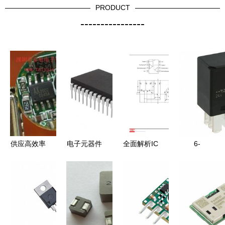
PRODUCT
----------------
供应高效率
电子元器件
全面解析IC
6-
LED驱动芯
供应链解析
型号3422
1393292-3
片AX2002_
SN74150N
PDF资料、
电子元器件
电子元器件
价格、库存
经销商与市
产品参数、
_世界工厂
与采购策略
场应用
Datasheet
网中国产品
与2019年