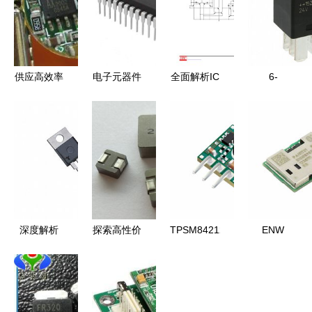
供应高效率
电子元器件
全面解析IC
6-
LED驱动芯
供应链解析
型号3422
1393292-3
片AX2002_
SN74150N
PDF资料、
电子元器件
电子元器件
价格、库存
经销商与市
产品参数、
_世界工厂
与采购策略
场应用
Datasheet
网中国产品
与2019年
信息库
市场参考价
解析
深度解析
探索高性价
TPSM84212EAB
ENW
l4004f543
比贴片功率
电子元器件
89835A1KF
电子元器件
电感 玛冀
2019年数
电子元器件
的技术参数
0420/0630/1040
据手册参
产品参数与